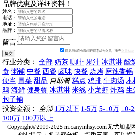
品牌优惠及详细资料！
姓名：
电话：
地址：
品牌：
留言:
同类品牌商查看(我已同意成为会员,并遵守
会员条款
)
行业分类：
全部
奶茶
咖啡
果汁
冰淇淋
酸
食
粥铺
中餐
西餐
卤味
快餐
烧烤
麻辣香锅
便当
冒菜
甜品
自助餐
糕点
鸡排
牛肉汤
木
鸡
海鲜
健身餐
冰淇淋
米线
小龙虾
炸鸡
生
包子铺
投资金额：
全部
1万以下
1-5万
5-10万
10-
100万
100万以上
Copyright©2009-2025 m.canyinhsy.com无忧加盟网 a
创业提示：多考察分析、货币三家，可以提