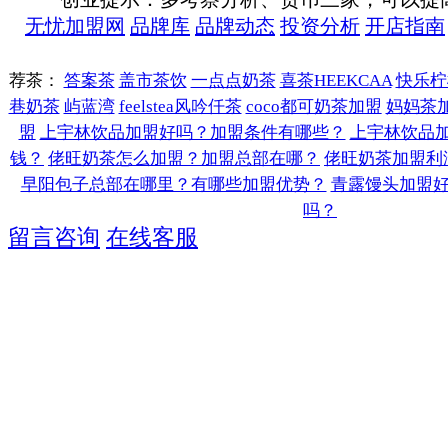
无忧加盟网
品牌库
品牌动态
投资分析
开店指南
荐茶：
答案茶
盖市茶饮
一点点奶茶
喜茶HEEKCAA
快乐柠
巷奶茶
屿蓝湾
feelstea风吟仟茶
coco都可奶茶加盟
妈妈茶
盟
上宇林饮品加盟好吗？加盟条件有哪些？
上宇林饮品
钱？
佬旺奶茶怎么加盟？加盟总部在哪？
佬旺奶茶加盟利
早阳包子总部在哪里？有哪些加盟优势？
青露馒头加盟
吗？
留言咨询
在线客服