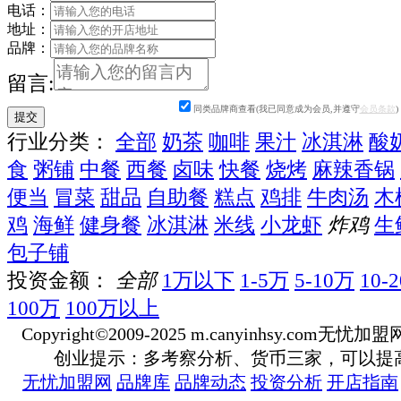
电话：
地址：
品牌：
留言:
同类品牌商查看(我已同意成为会员,并遵守
会员条款
)
行业分类：
全部
奶茶
咖啡
果汁
冰淇淋
酸
食
粥铺
中餐
西餐
卤味
快餐
烧烤
麻辣香锅
便当
冒菜
甜品
自助餐
糕点
鸡排
牛肉汤
木
鸡
海鲜
健身餐
冰淇淋
米线
小龙虾
炸鸡
生
包子铺
投资金额：
全部
1万以下
1-5万
5-10万
10-
100万
100万以上
Copyright©2009-2025 m.canyinhsy.com无忧加盟网 a
创业提示：多考察分析、货币三家，可以提
无忧加盟网
品牌库
品牌动态
投资分析
开店指南