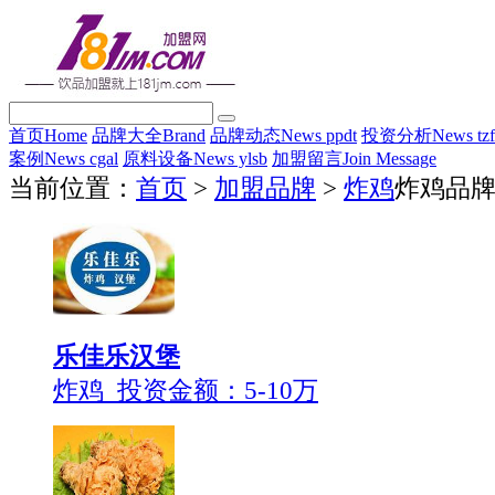
首页
Home
品牌大全
Brand
品牌动态
News ppdt
投资分析
News tz
案例
News cgal
原料设备
News ylsb
加盟留言
Join Message
当前位置：
首页
>
加盟品牌
>
炸鸡
炸鸡品
乐佳乐汉堡
炸鸡 投资金额：
5-10万