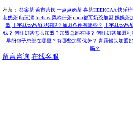
荐茶：
答案茶
盖市茶饮
一点点奶茶
喜茶HEEKCAA
快乐柠
巷奶茶
屿蓝湾
feelstea风吟仟茶
coco都可奶茶加盟
妈妈茶
盟
上宇林饮品加盟好吗？加盟条件有哪些？
上宇林饮品
钱？
佬旺奶茶怎么加盟？加盟总部在哪？
佬旺奶茶加盟利
早阳包子总部在哪里？有哪些加盟优势？
青露馒头加盟
吗？
留言咨询
在线客服