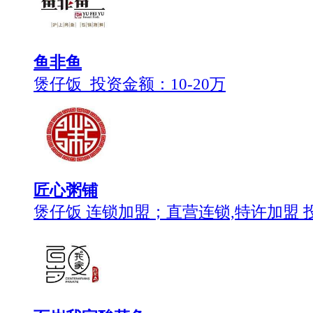
鱼非鱼
煲仔饭 投资金额：
10-20万
匠心粥铺
煲仔饭 连锁加盟；直营连锁,特许加盟 