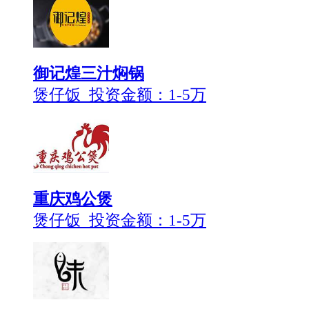
御记煌三汁焖锅
煲仔饭 投资金额：
1-5万
重庆鸡公煲
煲仔饭 投资金额：
1-5万