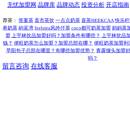
无忧加盟网
品牌库
品牌动态
投资分析
开店指南
荐茶：
答案茶
盖市茶饮
一点点奶茶
喜茶HEEKCAA
快乐柠
巷奶茶
屿蓝湾
feelstea风吟仟茶
coco都可奶茶加盟
妈妈茶
盟
上宇林饮品加盟好吗？加盟条件有哪些？
上宇林饮品
钱？
佬旺奶茶怎么加盟？加盟总部在哪？
佬旺奶茶加盟利
早阳包子总部在哪里？有哪些加盟优势？
青露馒头加盟
吗？
留言咨询
在线客服