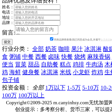
品牌优惠及详细资料！
姓名：
电话：
地址：
品牌：
留言:
同类品牌商查看(我已同意成为会员,并遵守
会员条款
)
行业分类：
全部
奶茶
咖啡
果汁
冰淇淋
酸
食
粥铺
中餐
西餐
卤味
快餐
烧烤
麻辣香锅
便当
冒菜
甜品
自助餐
糕点
鸡排
牛肉汤
木
鸡
海鲜
健身餐
冰淇淋
米线
小龙虾
炸鸡
生
包子铺
投资金额：
全部
1万以下
1-5万
5-10万
10-
100万
100万以上
Copyright©2009-2025 m.canyinhsy.com无忧加盟网 a
创业提示：多考察分析、货币三家，可以提