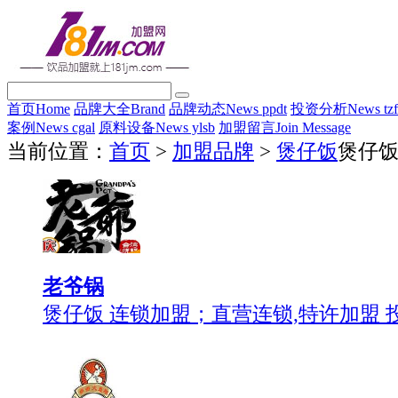
首页
Home
品牌大全
Brand
品牌动态
News ppdt
投资分析
News tz
案例
News cgal
原料设备
News ylsb
加盟留言
Join Message
当前位置：
首页
>
加盟品牌
>
煲仔饭
煲仔
老爷锅
煲仔饭 连锁加盟；直营连锁,特许加盟 