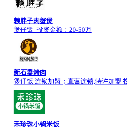
赖胖子肉蟹煲
煲仔饭 投资金额：
20-50万
新石器烤肉
煲仔饭 连锁加盟；直营连锁,特许加盟 
禾珍珠小锅米饭