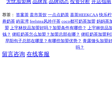
无忧加盟网
品牌库
品牌动态
投资分析
开店指南
荐茶：
答案茶
盖市茶饮
一点点奶茶
喜茶HEEKCAA
快乐柠
巷奶茶
屿蓝湾
feelstea风吟仟茶
coco都可奶茶加盟
妈妈茶
盟
上宇林饮品加盟好吗？加盟条件有哪些？
上宇林饮品
钱？
佬旺奶茶怎么加盟？加盟总部在哪？
佬旺奶茶加盟利
早阳包子总部在哪里？有哪些加盟优势？
青露馒头加盟
吗？
留言咨询
在线客服