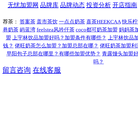
无忧加盟网
品牌库
品牌动态
投资分析
开店指南
荐茶：
答案茶
盖市茶饮
一点点奶茶
喜茶HEEKCAA
快乐柠
巷奶茶
屿蓝湾
feelstea风吟仟茶
coco都可奶茶加盟
妈妈茶
盟
上宇林饮品加盟好吗？加盟条件有哪些？
上宇林饮品
钱？
佬旺奶茶怎么加盟？加盟总部在哪？
佬旺奶茶加盟利
早阳包子总部在哪里？有哪些加盟优势？
青露馒头加盟
吗？
留言咨询
在线客服