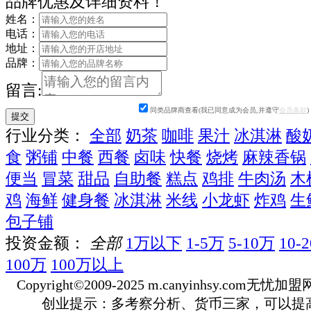
品牌优惠及详细资料！
姓名：
电话：
地址：
品牌：
留言:
同类品牌商查看(我已同意成为会员,并遵守
会员条款
)
行业分类：
全部
奶茶
咖啡
果汁
冰淇淋
酸
食
粥铺
中餐
西餐
卤味
快餐
烧烤
麻辣香锅
便当
冒菜
甜品
自助餐
糕点
鸡排
牛肉汤
木
鸡
海鲜
健身餐
冰淇淋
米线
小龙虾
炸鸡
生
包子铺
投资金额：
全部
1万以下
1-5万
5-10万
10-
100万
100万以上
Copyright©2009-2025 m.canyinhsy.com无忧加盟网 a
创业提示：多考察分析、货币三家，可以提