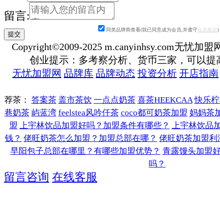
留言:
同类品牌商查看(我已同意成为会员,并遵守
会员条款
)
Copyright©2009-2025 m.canyinhsy.com无忧加盟网 a
创业提示：多考察分析、货币三家，可以提
无忧加盟网
品牌库
品牌动态
投资分析
开店指南
荐茶：
答案茶
盖市茶饮
一点点奶茶
喜茶HEEKCAA
快乐柠
巷奶茶
屿蓝湾
feelstea风吟仟茶
coco都可奶茶加盟
妈妈茶
盟
上宇林饮品加盟好吗？加盟条件有哪些？
上宇林饮品
钱？
佬旺奶茶怎么加盟？加盟总部在哪？
佬旺奶茶加盟利
早阳包子总部在哪里？有哪些加盟优势？
青露馒头加盟
吗？
留言咨询
在线客服