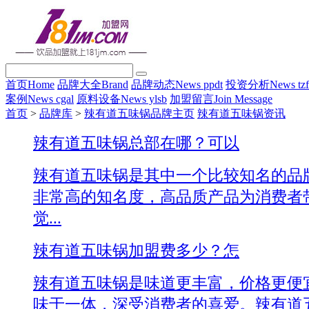
首页
Home
品牌大全
Brand
品牌动态
News ppdt
投资分析
News tz
案例
News cgal
原料设备
News ylsb
加盟留言
Join Message
首页
>
品牌库
>
辣有道五味锅品牌主页
辣有道五味锅资讯
辣有道五味锅总部在哪？可以
辣有道五味锅是其中一个比较知名的品
非常高的知名度，高品质产品为消费者
觉...
辣有道五味锅加盟费多少？怎
辣有道五味锅是味道更丰富，价格更便
味于一体，深受消费者的喜爱。辣有道