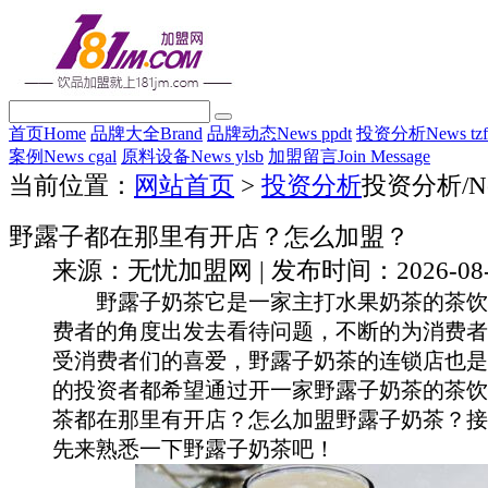
首页
Home
品牌大全
Brand
品牌动态
News ppdt
投资分析
News tz
案例
News cgal
原料设备
News ylsb
加盟留言
Join Message
当前位置：
网站首页
>
投资分析
投资分析
/N
野露子都在那里有开店？怎么加盟？
来源：无忧加盟网 | 发布时间：2026-08-08 
野露子奶茶它是一家主打水果奶茶的茶饮
费者的角度出发去看待问题，不断的为消费者
受消费者们的喜爱，野露子奶茶的连锁店也是
的投资者都希望通过开一家野露子奶茶的茶饮
茶都在那里有开店？怎么加盟野露子奶茶？接
先来熟悉一下野露子奶茶吧！