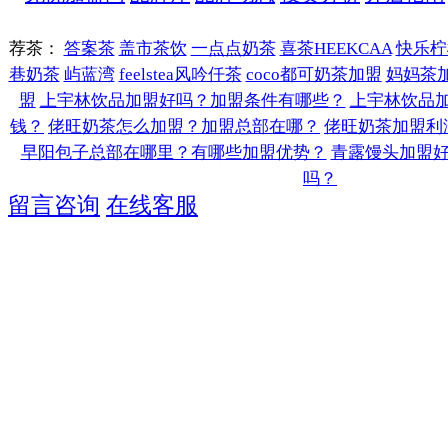
荐茶：
答案茶
盖市茶饮
一点点奶茶
喜茶HEEKCAA
快乐柠
巷奶茶
屿蓝湾
feelstea风吟仟茶
coco都可奶茶加盟
妈妈茶
盟
上宇林饮品加盟好吗？加盟条件有哪些？
上宇林饮品
钱？
佬旺奶茶怎么加盟？加盟总部在哪？
佬旺奶茶加盟利
早阳包子总部在哪里？有哪些加盟优势？
青露馒头加盟
吗？
留言咨询
在线客服