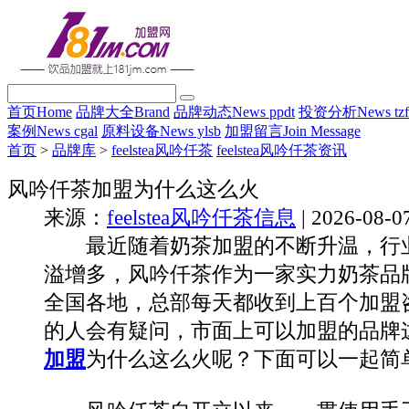
首页
Home
品牌大全
Brand
品牌动态
News ppdt
投资分析
News tz
案例
News cgal
原料设备
News ylsb
加盟留言
Join Message
首页
>
品牌库
>
feelstea风吟仟茶
feelstea风吟仟茶资讯
风吟仟茶加盟为什么这么火
来源：
feelstea风吟仟茶信息
| 2026-08-0
最近随着奶茶加盟的不断升温，行业
溢增多，风吟仟茶作为一家实力奶茶品
全国各地，总部每天都收到上百个加盟
的人会有疑问，市面上可以加盟的品牌
加盟
为什么这么火呢？下面可以一起简