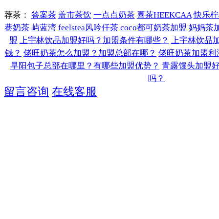
荐茶：
答案茶
盖市茶饮
一点点奶茶
喜茶HEEKCAA
快乐柠
巷奶茶
屿蓝湾
feelstea风吟仟茶
coco都可奶茶加盟
妈妈茶
盟
上宇林饮品加盟好吗？加盟条件有哪些？
上宇林饮品
钱？
佬旺奶茶怎么加盟？加盟总部在哪？
佬旺奶茶加盟利
早阳包子总部在哪里？有哪些加盟优势？
青露馒头加盟
吗？
留言咨询
在线客服