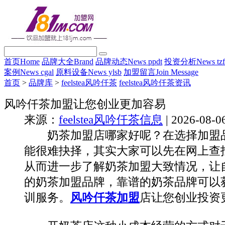
首页
Home
品牌大全
Brand
品牌动态
News ppdt
投资分析
News tz
案例
News cgal
原料设备
News ylsb
加盟留言
Join Message
首页
>
品牌库
>
feelstea风吟仟茶
feelstea风吟仟茶资讯
风吟仟茶加盟让您创业更加容易
来源：
feelstea风吟仟茶信息
| 2026-08-0
奶茶加盟店哪家好呢？在选择加盟品
能很难抉择，其实大家可以先在网上查
从而进一步了解奶茶加盟大致情况，让
的奶茶加盟品牌，靠谱的奶茶品牌可以
训服务。
风吟仟茶加盟
店让您创业投资